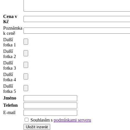
Cena v
Kč
Poznámka
k ceně
Další
fotka 1
Další
fotka 2
Další
fotka 3
Další
fotka 4
Další
fotka 5
Jméno
Telefon
E-mail
Souhlasím s
podmínkami serveru