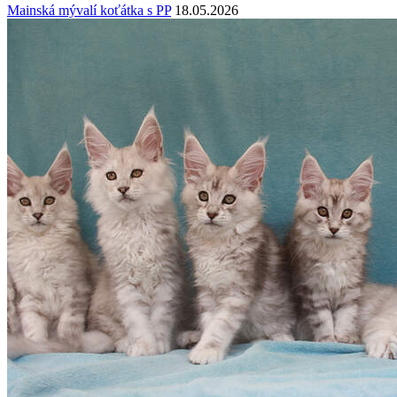
Mainská mývalí koťátka s PP
18.05.2026