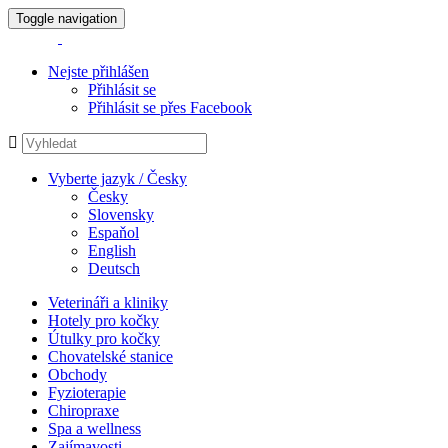
Toggle navigation
Nejste přihlášen
Přihlásit se
Přihlásit se přes Facebook
Vyberte jazyk / Česky
Česky
Slovensky
Espaňol
English
Deutsch
Veterináři a kliniky
Hotely pro kočky
Útulky pro kočky
Chovatelské stanice
Obchody
Fyzioterapie
Chiropraxe
Spa a wellness
Zajímavosti