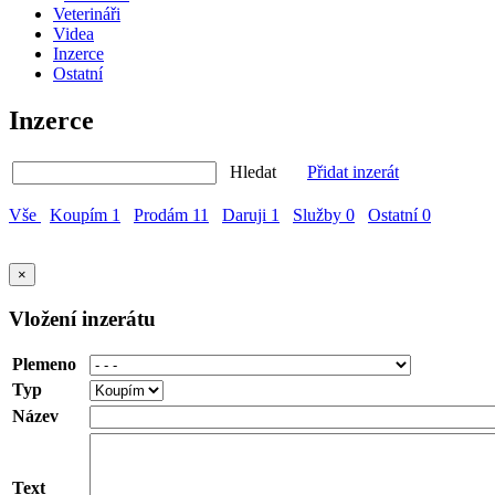
Veterináři
Videa
Inzerce
Ostatní
Inzerce
Hledat
Přidat inzerát
Vše
Koupím
1
Prodám
11
Daruji
1
Služby
0
Ostatní
0
×
Vložení inzerátu
Plemeno
Typ
Název
Text