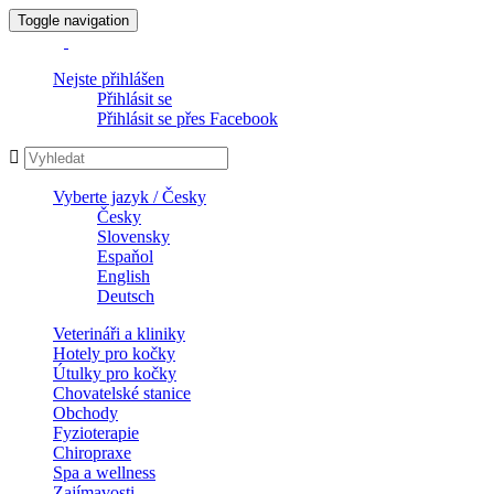
Toggle navigation
Nejste přihlášen
Přihlásit se
Přihlásit se přes Facebook
Vyberte jazyk / Česky
Česky
Slovensky
Espaňol
English
Deutsch
Veterináři a kliniky
Hotely pro kočky
Útulky pro kočky
Chovatelské stanice
Obchody
Fyzioterapie
Chiropraxe
Spa a wellness
Zajímavosti