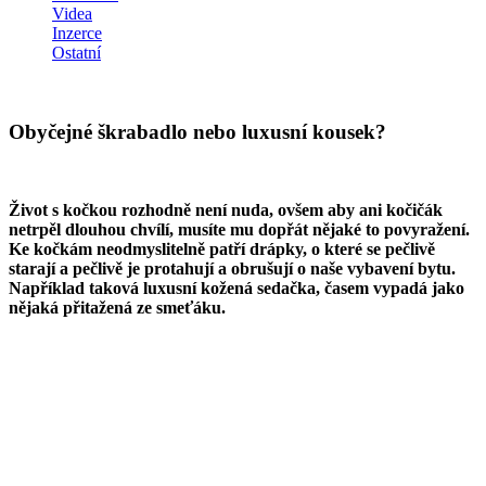
Videa
Inzerce
Ostatní
Obyčejné škrabadlo nebo luxusní kousek?
Život s kočkou rozhodně není nuda, ovšem aby ani kočičák
netrpěl dlouhou chvílí, musíte mu dopřát nějaké to povyražení.
Ke kočkám neodmyslitelně patří drápky, o které se pečlivě
starají a pečlivě je protahují a obrušují o naše vybavení bytu.
Například taková luxusní kožená sedačka, časem vypadá jako
nějaká přitažená ze smeťáku.