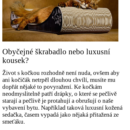
Obyčejné škrabadlo nebo luxusní
kousek?
Život s kočkou rozhodně není nuda, ovšem aby
ani kočičák netrpěl dlouhou chvílí, musíte mu
dopřát nějaké to povyražení. Ke kočkám
neodmyslitelně patří drápky, o které se pečlivě
starají a pečlivě je protahují a obrušují o naše
vybavení bytu. Například taková luxusní kožená
sedačka, časem vypadá jako nějaká přitažená ze
smeťáku.