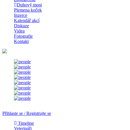
Duhový most
Plemena koček
Inzerce
Kalendář akcí
Diskuze
Videa
Fotografie
Kontakt
Přihlaste se / Registrujte se
Timeline
Veterináři