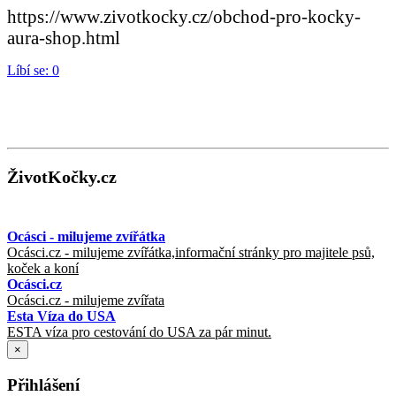
https://www.zivotkocky.cz/obchod-pro-kocky-
aura-shop.html
Líbí se:
0
ŽivotKočky.cz
Ocásci - milujeme zvířátka
Ocásci.cz - milujeme zvířátka,informační stránky pro majitele psů,
koček a koní
Ocásci.cz
Ocásci.cz - milujeme zvířata
Esta Víza do USA
ESTA víza pro cestování do USA za pár minut.
×
Přihlášení