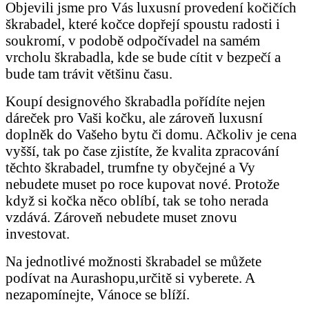
Objevili jsme pro Vás luxusní provedení kočičích
škrabadel, které kočce dopřejí spoustu radosti i
soukromí, v podobě odpočívadel na samém
vrcholu škrabadla, kde se bude cítit v bezpečí a
bude tam trávit většinu času.
Koupí designového škrabadla pořídíte nejen
dáreček pro Vaši kočku, ale zároveň luxusní
doplněk do Vašeho bytu či domu. Ačkoliv je cena
vyšší, tak po čase zjistíte, že kvalita zpracování
těchto škrabadel, trumfne ty obyčejné a Vy
nebudete muset po roce kupovat nové. Protože
když si kočka něco oblíbí, tak se toho nerada
vzdává. Zároveň nebudete muset znovu
investovat.
Na jednotlivé možnosti škrabadel se můžete
podívat na Aurashopu,určitě si vyberete. A
nezapomínejte, Vánoce se blíží.