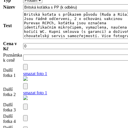
Typ
Název
Text
Cena v
Kč
Poznámka
k ceně
Další
smazat foto 1
fotka 1
Další
smazat foto 1
fotka 2
Další
fotka 3
Další
fotka 4
Další