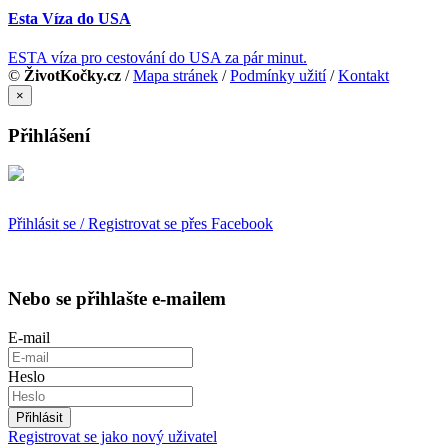
Esta Víza do USA
ESTA víza pro cestování do USA za pár minut.
©
ŽivotKočky.cz
/
Mapa stránek
/
Podmínky užití
/
Kontakt
×
Přihlášení
Přihlásit se / Registrovat se přes Facebook
Nebo se přihlašte e-mailem
E-mail
Heslo
Přihlásit
Registrovat se jako nový uživatel