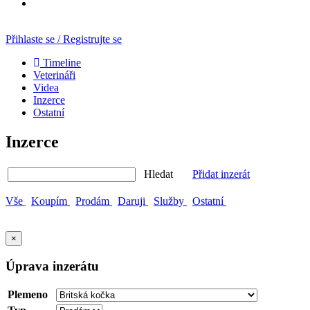
Přihlaste se / Registrujte se
Timeline
Veterináři
Videa
Inzerce
Ostatní
Inzerce
Hledat
Přidat inzerát
Vše
Koupím
Prodám
Daruji
Služby
Ostatní
×
Úprava inzerátu
Plemeno