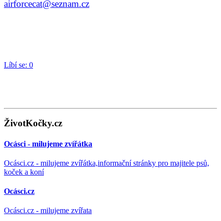
airforcecat@seznam.cz
Líbí se:
0
ŽivotKočky.cz
Ocásci - milujeme zvířátka
Ocásci.cz - milujeme zvířátka,informační stránky pro majitele psů,
koček a koní
Ocásci.cz
Ocásci.cz - milujeme zvířata