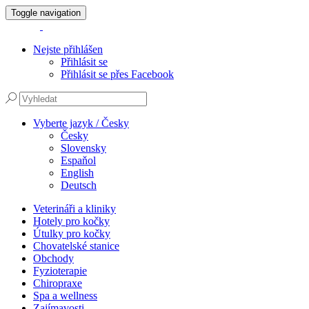
Toggle navigation
Nejste přihlášen
Přihlásit se
Přihlásit se přes Facebook
Vyberte jazyk / Česky
Česky
Slovensky
Espaňol
English
Deutsch
Veterináři a kliniky
Hotely pro kočky
Útulky pro kočky
Chovatelské stanice
Obchody
Fyzioterapie
Chiropraxe
Spa a wellness
Zajímavosti