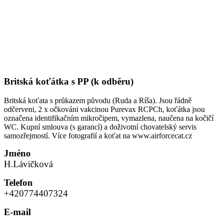
Britská koťátka s PP (k odběru)
Britská koťata s průkazem původu (Ruda a Ríša). Jsou řádně
odčerveni, 2 x očkováni vakcinou Purevax RCPCh, koťátka jsou
označena identifikačním mikročipem, vymazlena, naučena na kočičí
WC. Kupní smlouva (s garancí) a doživotní chovatelský servis
samozřejmostí. Více fotografií a koťat na www.airforcecat.cz
Jméno
H.Lávičková
Telefon
+420774407324
E-mail