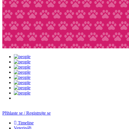
Přihlaste se / Registrujte se
Timeline
Veterináři