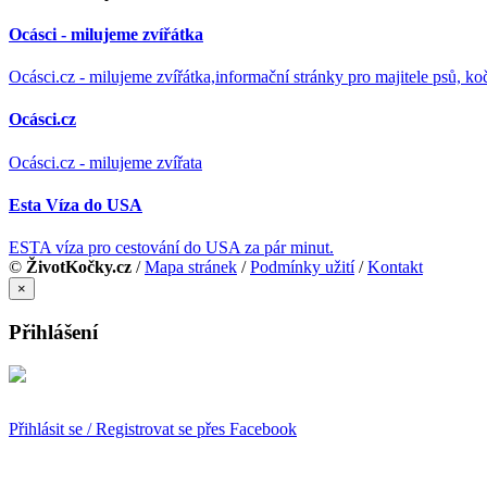
Ocásci - milujeme zvířátka
Ocásci.cz - milujeme zvířátka,informační stránky pro majitele psů, ko
Ocásci.cz
Ocásci.cz - milujeme zvířata
Esta Víza do USA
ESTA víza pro cestování do USA za pár minut.
©
ŽivotKočky.cz
/
Mapa stránek
/
Podmínky užití
/
Kontakt
×
Přihlášení
Přihlásit se / Registrovat se přes Facebook