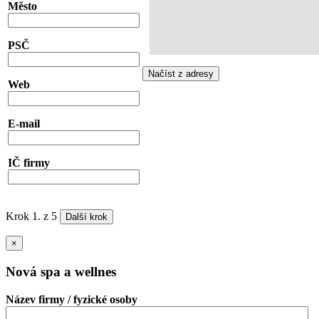
Město
PSČ
Web
E-mail
IČ firmy
Krok 1. z 5
×
Nová spa a wellnes
Název firmy / fyzické osoby