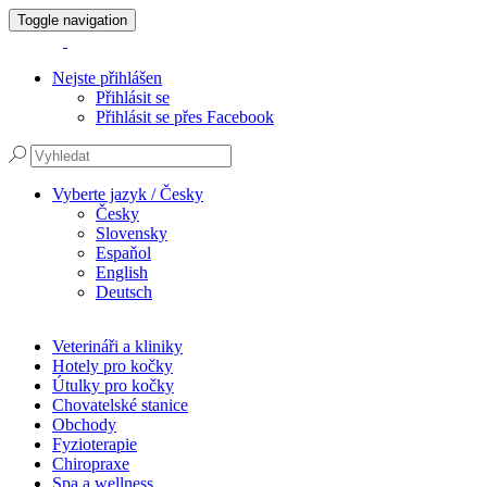
Toggle navigation
Nejste přihlášen
Přihlásit se
Přihlásit se přes Facebook
Vyberte jazyk / Česky
Česky
Slovensky
Espaňol
English
Deutsch
Veterináři a kliniky
Hotely pro kočky
Útulky pro kočky
Chovatelské stanice
Obchody
Fyzioterapie
Chiropraxe
Spa a wellness