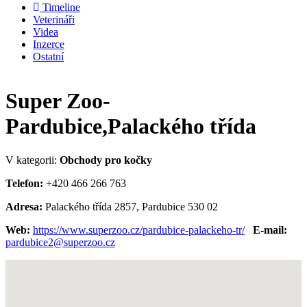
Timeline
Veterináři
Videa
Inzerce
Ostatní
Super Zoo-
Pardubice,Palackého třída
V kategorii:
Obchody pro kočky
Telefon:
+420 466 266 763
Adresa:
Palackého třída 2857, Pardubice 530 02
Web:
https://www.superzoo.cz/pardubice-palackeho-tr/
E-mail:
pardubice2@superzoo.cz