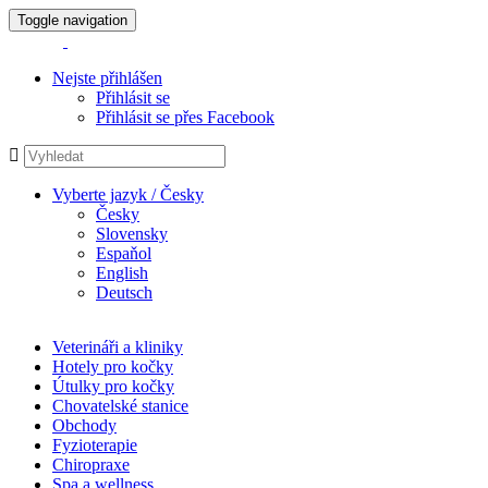
Toggle navigation
Nejste přihlášen
Přihlásit se
Přihlásit se přes Facebook
Vyberte jazyk / Česky
Česky
Slovensky
Espaňol
English
Deutsch
Veterináři a kliniky
Hotely pro kočky
Útulky pro kočky
Chovatelské stanice
Obchody
Fyzioterapie
Chiropraxe
Spa a wellness