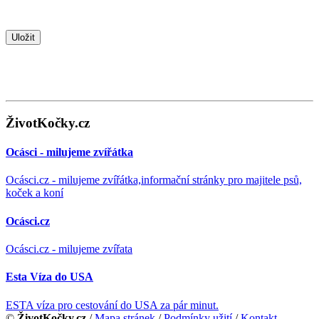
ŽivotKočky.cz
Ocásci - milujeme zvířátka
Ocásci.cz - milujeme zvířátka,informační stránky pro majitele psů,
koček a koní
Ocásci.cz
Ocásci.cz - milujeme zvířata
Esta Víza do USA
ESTA víza pro cestování do USA za pár minut.
©
ŽivotKočky.cz
/
Mapa stránek
/
Podmínky užití
/
Kontakt