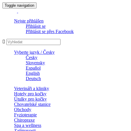
Toggle navigation
Nejste přihlášen
Přihlásit se
Přihlásit se přes Facebook
Vyberte jazyk / Česky
Česky
Slovensky
Espaňol
English
Deutsch
Veterináři a kliniky
Hotely pro kočky
Útulky pro kočky
Chovatelské stanice
Obchody
Fyzioterapie
Chiropraxe
Spa a wellness
Zajímavosti