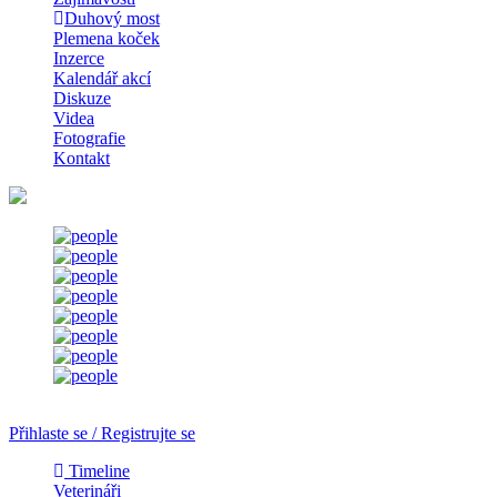
Duhový most
Plemena koček
Inzerce
Kalendář akcí
Diskuze
Videa
Fotografie
Kontakt
Přihlaste se / Registrujte se
Timeline
Veterináři