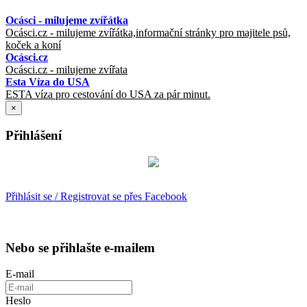
Ocásci - milujeme zvířátka
Ocásci.cz - milujeme zvířátka,informační stránky pro majitele psů,
koček a koní
Ocásci.cz
Ocásci.cz - milujeme zvířata
Esta Víza do USA
ESTA víza pro cestování do USA za pár minut.
×
Přihlášení
Přihlásit se / Registrovat se přes Facebook
Nebo se přihlašte e-mailem
E-mail
Heslo