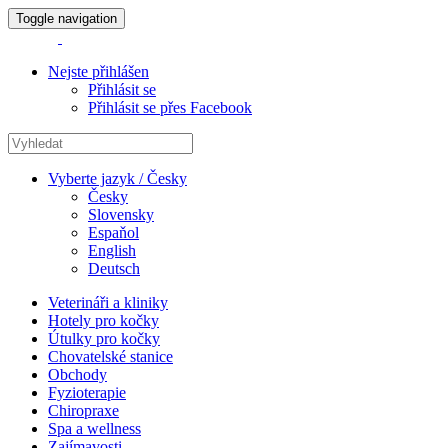
Toggle navigation
Nejste přihlášen
Přihlásit se
Přihlásit se přes Facebook
Vyberte jazyk / Česky
Česky
Slovensky
Espaňol
English
Deutsch
Veterináři a kliniky
Hotely pro kočky
Útulky pro kočky
Chovatelské stanice
Obchody
Fyzioterapie
Chiropraxe
Spa a wellness
Zajímavosti