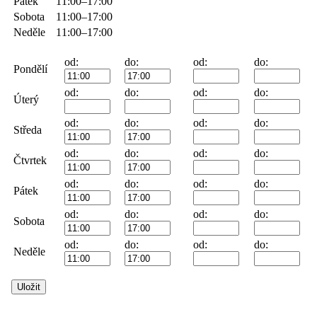
Pátek
11:00–17:00
Sobota
11:00–17:00
Neděle
11:00–17:00
od:
do:
od:
do:
Pondělí
od:
do:
od:
do:
Úterý
od:
do:
od:
do:
Středa
od:
do:
od:
do:
Čtvrtek
od:
do:
od:
do:
Pátek
od:
do:
od:
do:
Sobota
od:
do:
od:
do:
Neděle