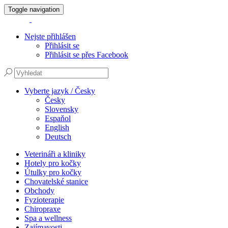
Toggle navigation
Nejste přihlášen
Přihlásit se
Přihlásit se přes Facebook
Vyberte jazyk / Česky
Česky
Slovensky
Espaňol
English
Deutsch
Veterináři a kliniky
Hotely pro kočky
Útulky pro kočky
Chovatelské stanice
Obchody
Fyzioterapie
Chiropraxe
Spa a wellness
Zajímavosti