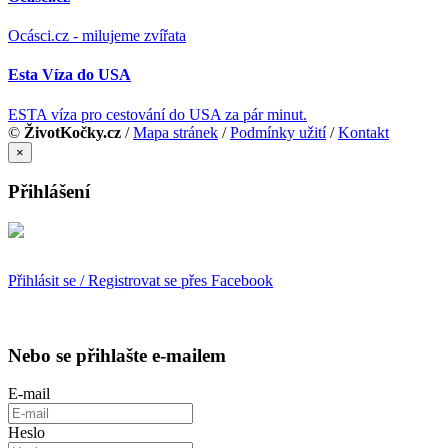
Ocásci.cz - milujeme zvířata
Esta Víza do USA
ESTA víza pro cestování do USA za pár minut.
©
ŽivotKočky.cz
/
Mapa stránek
/
Podmínky užití
/
Kontakt
×
Přihlášení
Přihlásit se / Registrovat se přes Facebook
Nebo se přihlašte e-mailem
E-mail
Heslo