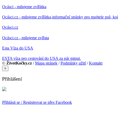
Ocásci - milujeme zvířátka
Ocásci.cz - milujeme zvířátka,informační stránky pro majitele psů, ko
Ocásci.cz
Ocásci.cz - milujeme zvířata
Esta Víza do USA
ESTA víza pro cestování do USA za pár minut.
©
ŽivotKočky.cz
/
Mapa stránek
/
Podmínky užití
/
Kontakt
×
Přihlášení
Přihlásit se / Registrovat se přes Facebook