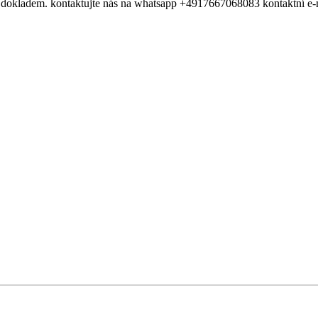
ná s dokladem. kontaktujte nás na whatsapp +4917667068083 kontaktní