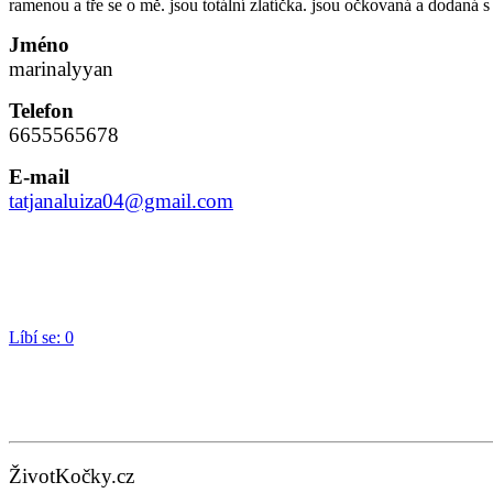
ramenou a tře se o mě. jsou totální zlatíčka. jsou očkovaná a doda
Jméno
marinalyyan
Telefon
6655565678
E-mail
tatjanaluiza04@gmail.com
Líbí se:
0
ŽivotKočky.cz