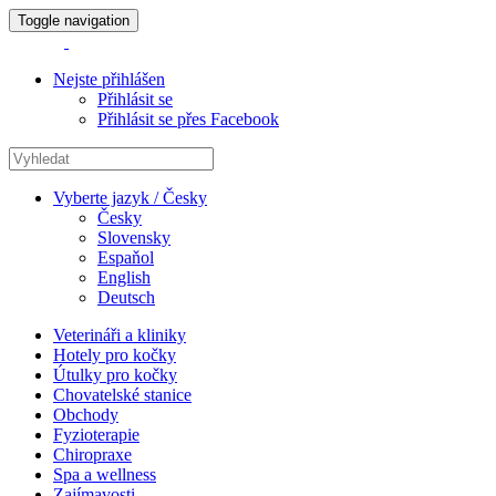
Toggle navigation
Nejste přihlášen
Přihlásit se
Přihlásit se přes Facebook
Vyberte jazyk / Česky
Česky
Slovensky
Espaňol
English
Deutsch
Veterináři a kliniky
Hotely pro kočky
Útulky pro kočky
Chovatelské stanice
Obchody
Fyzioterapie
Chiropraxe
Spa a wellness
Zajímavosti