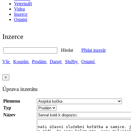
Veterináři
Videa
Inzerce
Ostatní
Inzerce
Hledat
Přidat inzerát
Vše
Koupím
Prodám
Daruji
Služby
Ostatní
×
Úprava inzerátu
Plemeno
Typ
Název