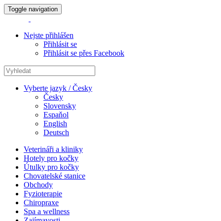
Toggle navigation
Nejste přihlášen
Přihlásit se
Přihlásit se přes Facebook
Vyberte jazyk / Česky
Česky
Slovensky
Espaňol
English
Deutsch
Veterináři a kliniky
Hotely pro kočky
Útulky pro kočky
Chovatelské stanice
Obchody
Fyzioterapie
Chiropraxe
Spa a wellness
Zajímavosti