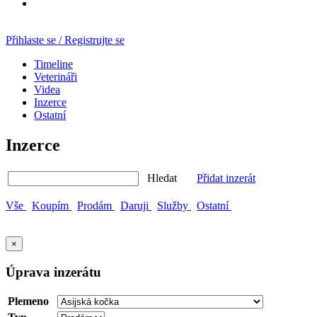
Přihlaste se / Registrujte se
Timeline
Veterináři
Videa
Inzerce
Ostatní
Inzerce
Hledat
Přidat inzerát
Vše
Koupím
Prodám
Daruji
Služby
Ostatní
×
Úprava inzerátu
Plemeno