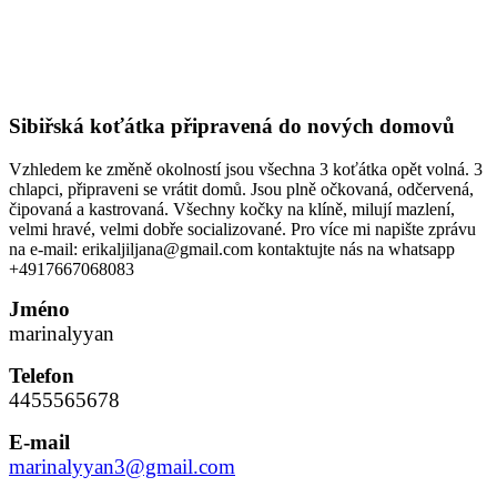
Sibiřská koťátka připravená do nových domovů
Vzhledem ke změně okolností jsou všechna 3 koťátka opět volná. 3
chlapci, připraveni se vrátit domů. Jsou plně očkovaná, odčervená,
čipovaná a kastrovaná. Všechny kočky na klíně, milují mazlení,
velmi hravé, velmi dobře socializované. Pro více mi napište zprávu
na e-mail: erikaljiljana@gmail.com kontaktujte nás na whatsapp
+4917667068083
Jméno
marinalyyan
Telefon
4455565678
E-mail
marinalyyan3@gmail.com