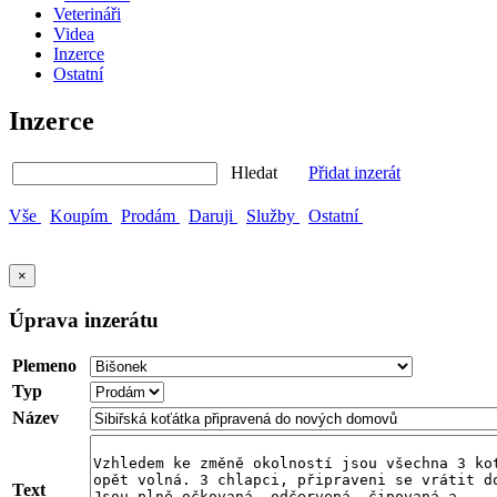
Veterináři
Videa
Inzerce
Ostatní
Inzerce
Hledat
Přidat inzerát
Vše
Koupím
Prodám
Daruji
Služby
Ostatní
×
Úprava inzerátu
Plemeno
Typ
Název
Text