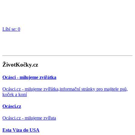
Líbí se:
0
ŽivotKočky.cz
Ocásci - milujeme zvířátka
Ocásci.cz - milujeme zvířátka,informační stránky pro majitele psů,
koček a koní
Ocásci.cz
Ocásci.cz - milujeme zvířata
Esta Víza do USA