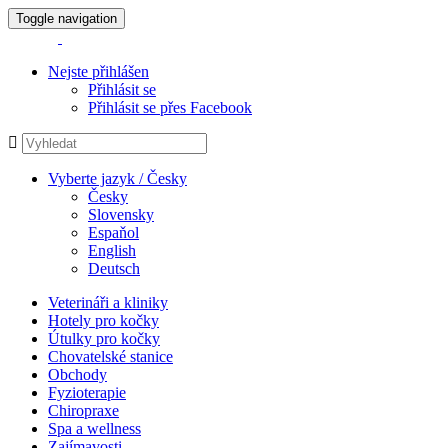
Toggle navigation
Nejste přihlášen
Přihlásit se
Přihlásit se přes Facebook
Vyberte jazyk / Česky
Česky
Slovensky
Espaňol
English
Deutsch
Veterináři a kliniky
Hotely pro kočky
Útulky pro kočky
Chovatelské stanice
Obchody
Fyzioterapie
Chiropraxe
Spa a wellness
Zajímavosti