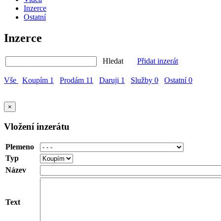
Inzerce
Ostatní
Inzerce
Hledat
Přidat inzerát
Vše
Koupím
1
Prodám
11
Daruji
1
Služby
0
Ostatní
0
×
Vložení inzerátu
Plemeno
Typ
Název
Text