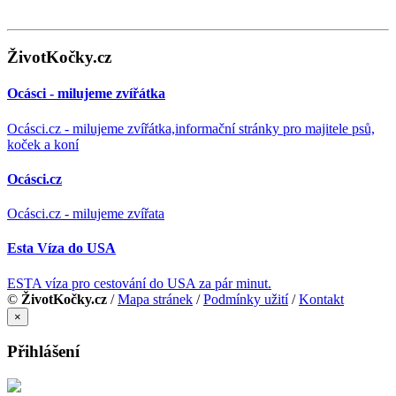
ŽivotKočky.cz
Ocásci - milujeme zvířátka
Ocásci.cz - milujeme zvířátka,informační stránky pro majitele psů,
koček a koní
Ocásci.cz
Ocásci.cz - milujeme zvířata
Esta Víza do USA
ESTA víza pro cestování do USA za pár minut.
©
ŽivotKočky.cz
/
Mapa stránek
/
Podmínky užití
/
Kontakt
×
Přihlášení