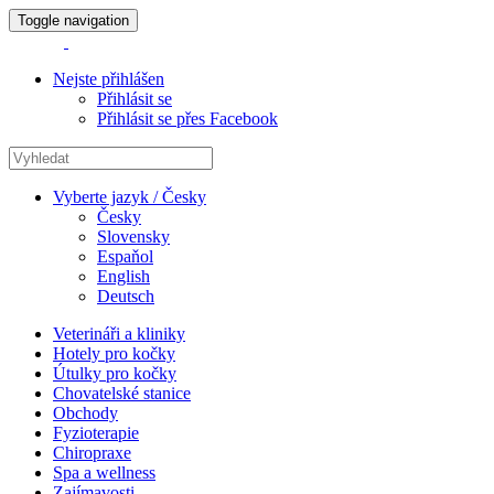
Toggle navigation
Nejste přihlášen
Přihlásit se
Přihlásit se přes Facebook
Vyberte jazyk / Česky
Česky
Slovensky
Espaňol
English
Deutsch
Veterináři a kliniky
Hotely pro kočky
Útulky pro kočky
Chovatelské stanice
Obchody
Fyzioterapie
Chiropraxe
Spa a wellness
Zajímavosti