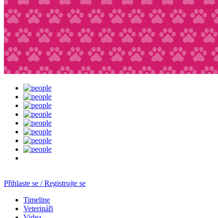
Přihlaste se / Registrujte se
Timeline
Veterináři
Videa