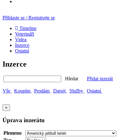
Přihlaste se / Registrujte se
Timeline
Veterináři
Videa
Inzerce
Ostatní
Inzerce
Hledat
Přidat inzerát
Vše
Koupím
Prodám
Daruji
Služby
Ostatní
×
Úprava inzerátu
Plemeno