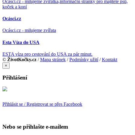
Ocásci.cz - milujeme zvířátka,informační stránky pro majitele psů,
koček a koní
Ocásci.cz
Ocásci.cz - milujeme zvířata
Esta Víza do USA
ESTA víza pro cestování do USA za pár minut.
©
ŽivotKočky.cz
/
Mapa stránek
/
Podmínky užití
/
Kontakt
×
Přihlášení
Přihlásit se / Registrovat se přes Facebook
Nebo se přihlašte e-mailem