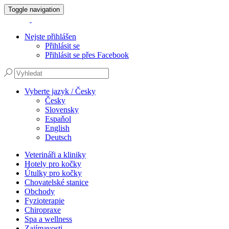
Toggle navigation
Nejste přihlášen
Přihlásit se
Přihlásit se přes Facebook
Vyberte jazyk / Česky
Česky
Slovensky
Espaňol
English
Deutsch
Veterináři a kliniky
Hotely pro kočky
Útulky pro kočky
Chovatelské stanice
Obchody
Fyzioterapie
Chiropraxe
Spa a wellness
Zajímavosti