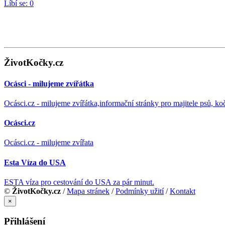
Líbí se:
0
ŽivotKočky.cz
Ocásci - milujeme zvířátka
Ocásci.cz - milujeme zvířátka,informační stránky pro majitele psů, ko
Ocásci.cz
Ocásci.cz - milujeme zvířata
Esta Víza do USA
ESTA víza pro cestování do USA za pár minut.
©
ŽivotKočky.cz
/
Mapa stránek
/
Podmínky užití
/
Kontakt
×
Přihlášení