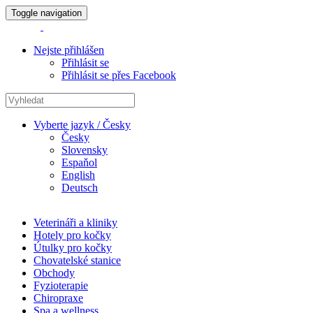
Toggle navigation
Nejste přihlášen
Přihlásit se
Přihlásit se přes Facebook
Vyberte jazyk / Česky
Česky
Slovensky
Espaňol
English
Deutsch
Veterináři a kliniky
Hotely pro kočky
Útulky pro kočky
Chovatelské stanice
Obchody
Fyzioterapie
Chiropraxe
Spa a wellness