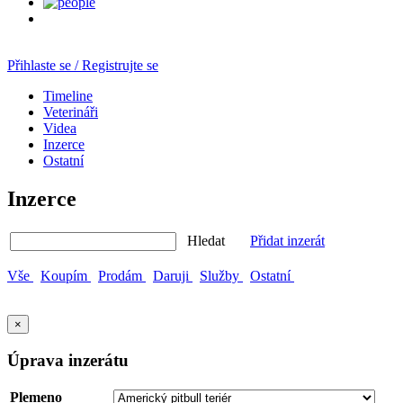
Přihlaste se / Registrujte se
Timeline
Veterináři
Videa
Inzerce
Ostatní
Inzerce
Hledat
Přidat inzerát
Vše
Koupím
Prodám
Daruji
Služby
Ostatní
×
Úprava inzerátu
Plemeno